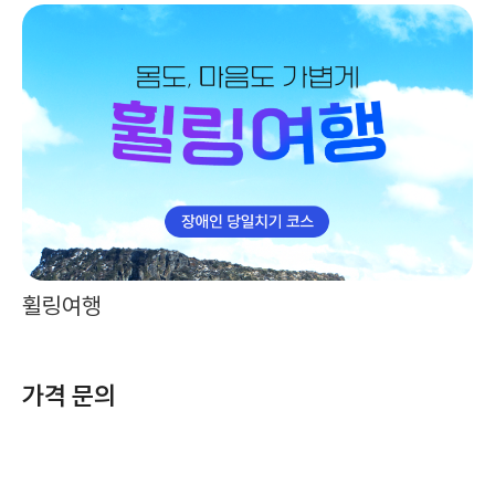
휠링여행
가격 문의