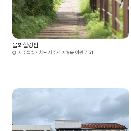
물뫼힐링팜
제주특별자치도 제주시 애월읍 예원로 51